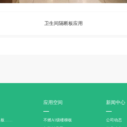
卫生间隔断板应用
应用空间
新闻中心
火板……
不燃A1级楼梯板
公司动态