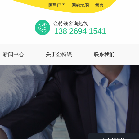
阿里巴巴
｜
网站地图
｜
留言
金特镁咨询热线
138 2694 1541
新闻中心
关于金特镁
联系我们
新闻中心
CLICK
关于金特镁
CLICK
联系我们
CLICK
MORE
MORE
MORE
公司动态
行业动
公司简介
公司实景
客户留言
态
常见问题
资质证书