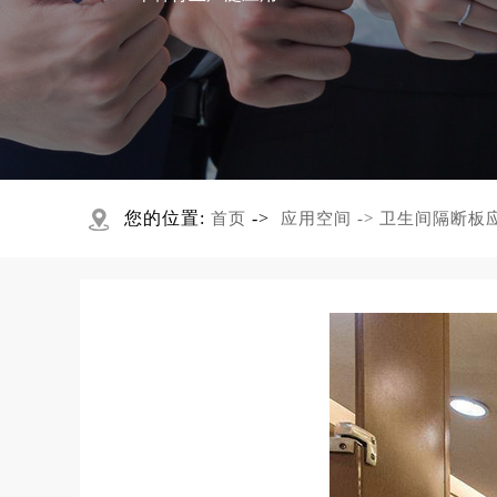
您的位置:
->
首页
应用空间
-> 卫生间隔断板