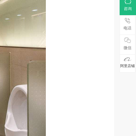
咨询
电话
微信
阿里店铺