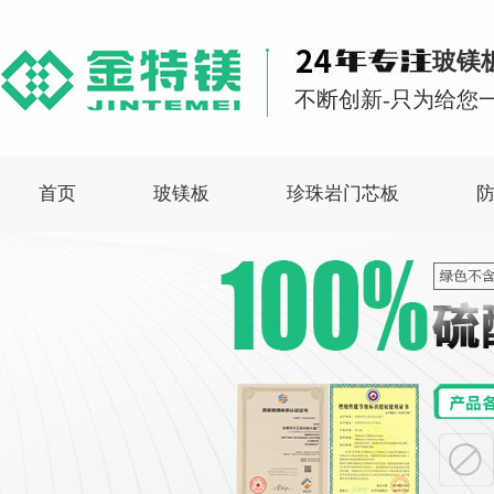
玻镁
不断创新-只为给您一
首页
玻镁板
珍珠岩门芯板