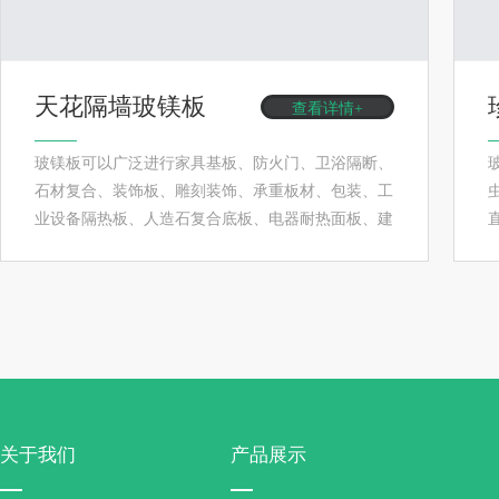
天花隔墙玻镁板
查看详情+
玻镁板可以广泛进行家具基板、防火门、卫浴隔断、
石材复合、装饰板、雕刻装饰、承重板材、包装、工
业设备隔热板、人造石复合底板、电器耐热面板、建
筑模板、空调风管基材等...
关于我们
产品展示