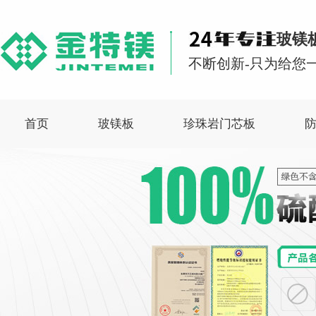
玻镁
不断创新-只为给您一
首页
玻镁板
珍珠岩门芯板