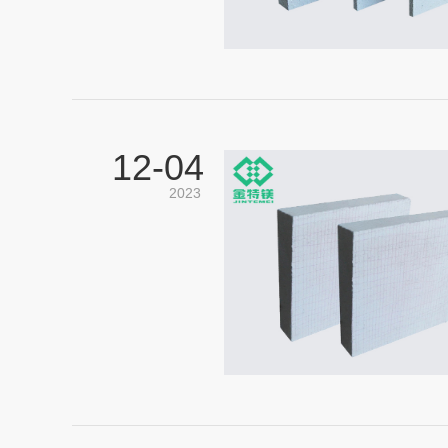
12-
04
2023