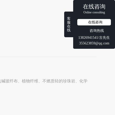
.
在线咨询
Online consulting
客
在线咨询
服
在
线
咨询热线
13826941541/古先生
355623859@qq.com
抗碱玻纤布、植物纤维、不燃质轻的珍珠岩、化学
.