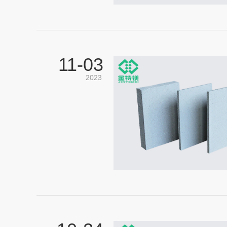
11-
03
2023