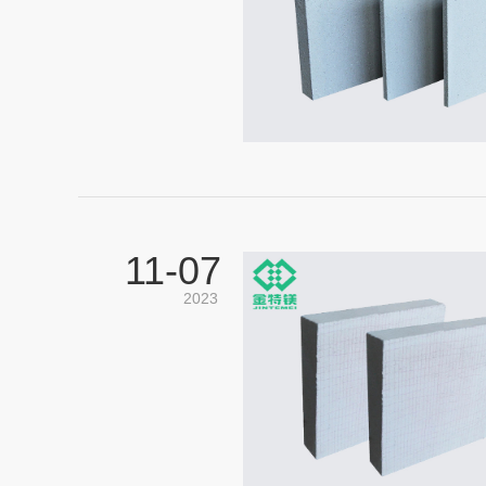
11-
07
2023