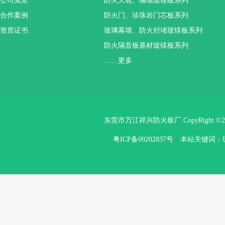
公司实景
防火天花、隔墙玻镁板系列
合作案例
防火门、珍珠岩门芯板系列
资质证书
玻璃幕墙、防火封堵玻镁板系列
防火隔音板基材玻镁板系列
……更多
东莞市万江祥兴防火板厂 CopyRight ©
粤ICP备09202837号
本站关键词：玻